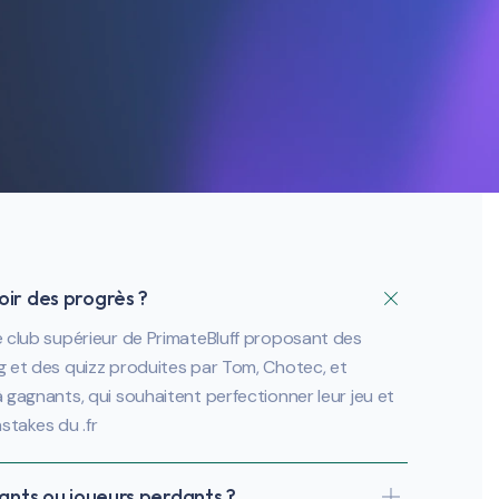
ir des progrès ?
e club supérieur de PrimateBluff proposant des
g et des quizz produites par Tom, Chotec, et
 gagnants, qui souhaitent perfectionner leur jeu et
hstakes du .fr
ants ou joueurs perdants ?