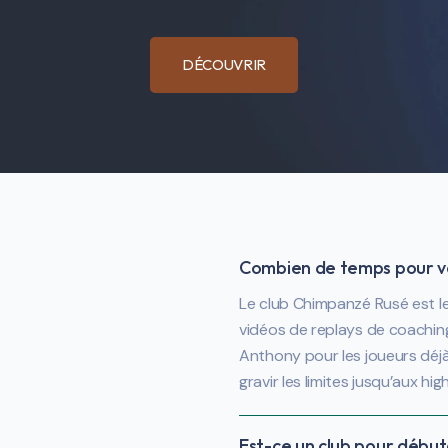
DÉCOUVRIR
Combien de temps pour vo
Le club Chimpanzé Rusé est l
vidéos de replays de coachin
Anthony pour les joueurs déjà
gravir les limites jusqu’aux hig
Est-ce un club pour début