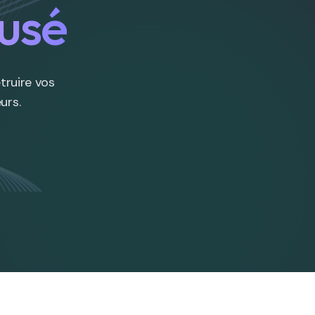
usé
étruire vos
urs.