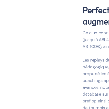
Perfect
augmen
Ce club conti
(jusqu’à ABI 
ABI 100€), ai
Les replays d
pédagogique, 
propulsé les 
coachings ap
avancés, not
database sur
preflop ainsi
de tournois e